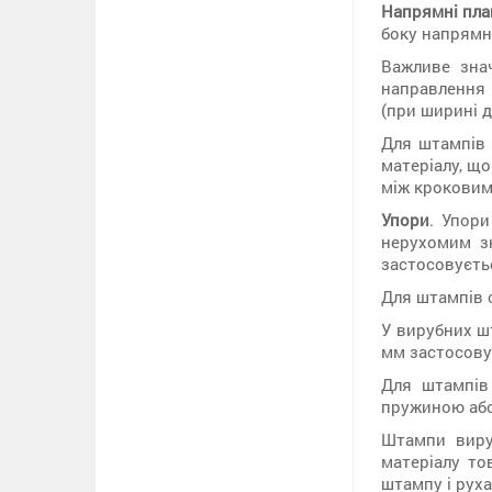
Напрямні пла
боку напрямно
Важливе зн
направлення 
(при ширині д
Для штампів
матеріалу, щ
між кроковим
Упори
. Упор
нерухомим зн
застосовуєтьс
Для штампів 
У вирубних ш
мм застосов
Для штампів 
пружиною або 
Штампи вируб
матеріалу т
штампу і руха