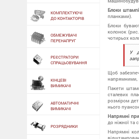
машинобудув
Блоки штампі
КОМПЛЕКТУЮЧІ
планками).
ДО КОНТАКТОРІВ
Блоки буваю
колонок (рис
ОБМЕЖУВАЧІ
чотирьох кол
ПЕРЕНАПРУГ
У д
РЕЄСТРАТОРИ
зап
СПРАЦЬОВУВАННЯ
Щоб забезпеч
напрямними, 
КІНЦЕВІ
ВИМИКАЧІ
Пакети штамп
сталевих пла
розміром дет
АВТОМАТИЧНІ
нього пуансон
ВИМИКАЧІ
Напрямні при
до ніжної та
РОЗРЯДНИКИ
Напрямні ко
відштампован