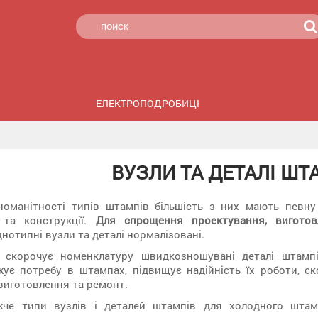
ЕЛЕКТРОПОДРОБИЦІ
ВУЗЛИ ТА ДЕТАЛІ ШТ
номанітності типів штампів більшість з них мають певну
 та конструкції.
Для спрощення проектування, виготов
нотипні вузли та деталі нормалізовані.
я скорочує номенклатуру швидкозношувані деталі штамп
жує потребу в штампах, підвищує надійність їх роботи, 
 виготовлення та ремонт.
жче типи вузлів і деталей штампів для холодного шта