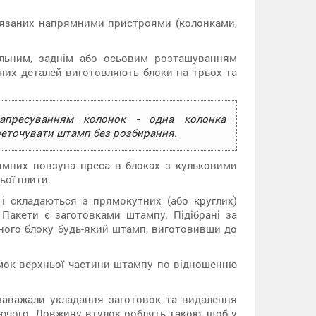
в'язаних напрямними пристроями (колонками,
альним, заднім або осьовим розташуванням
чних деталей виготовляють блоки на трьох та
апресуванням колонок - одна колонка
реточувати штамп без розбирання.
ямних повзуна преса в блоках з кульковими
ьої плити.
і складаються з прямокутних (або круглих)
 Пакети є заготовками штампу. Підібрані за
ного блоку будь-який штамп, виготовивши до
ямок верхньої частини штампу по відношенню
аважали укладання заготовок та видалення
ючого. Довжину втулок роблять такою, щоб у