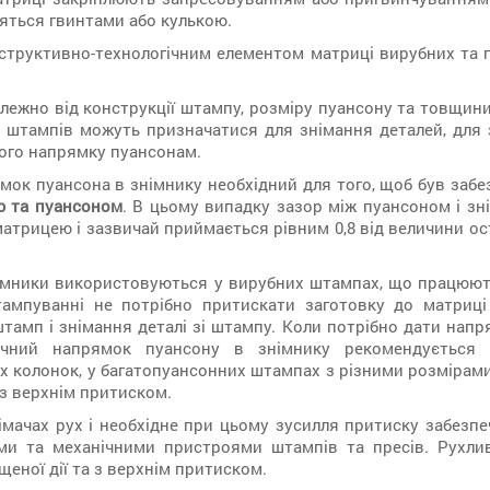
ляться гвинтами або кулькою.
структивно-технологічним елементом матриці вирубних та 
алежно від конструкції штампу, розміру пуансону та товщи
 штампів можуть призначатися для знімання деталей, для з
ого напрямку пуансонам.
мок пуансона в знімнику необхідний для того, щоб був заб
ю та пуансоном
. В цьому випадку зазор між пуансоном і зн
матрицею і зазвичай приймається рівним 0,8 від величини о
імники використовуються у вирубних штампах, що працюють 
ампуванні не потрібно притискати заготовку до матриці
штамп і знімання деталі зі штампу. Коли потрібно дати напр
очний напрямок пуансону в знімнику рекомендується
 колонок, у багатопуансонних штампах з різними розмірами
 з верхнім притиском.
імачах рух і необхідне при цьому зусилля притиску забез
ми та механічними пристроями штампів та пресів. Рухлив
еної дії та з верхнім притиском.