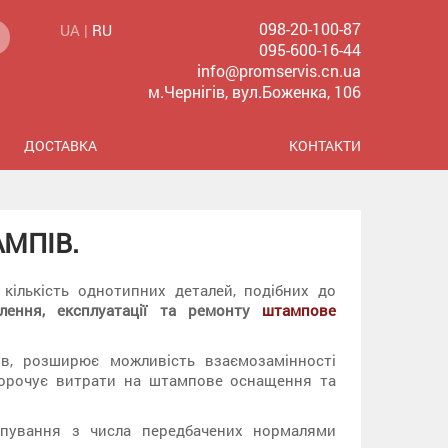
098-20-100-87
UA |
RU
095-600-16-44
info@promservis.cn.ua
м.Чернігів, вул.Боженка, 106
ДОСТАВКА
КОНТАКТИ
АМПІВ.
 кількість однотипних деталей, подібних до
лення, експлуатації та ремонту
штампове
ів, розширює можливість взаємозамінності
скорочує витрати на штампове оснащення та
мпування з числа передбачених нормалями