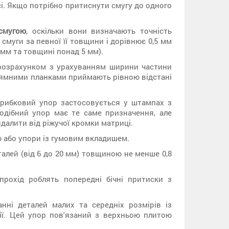
усі. Якщо потрібно притиснути смугу до одного
смугою
, оскільки вони визначають точність
муги за певної її товщини і дорівнює 0,5 мм
 мм та товщині понад 5 мм).
розрахунком з урахуванням ширини частини
прямними планками приймають рівною відстані
грибковий упор застосовується у штампах з
одібний упор має те саме призначення, але
далити від ріжучої кромки матриці.
ю або упори із гумовим вкладишем.
алей (від 6 до 20 мм) товщиною не менше 0,8
прохід роблять попередні бічні притиски з
нні деталей малих та середніх розмірів із
ї. Цей упор пов'язаний з верхньою плитою