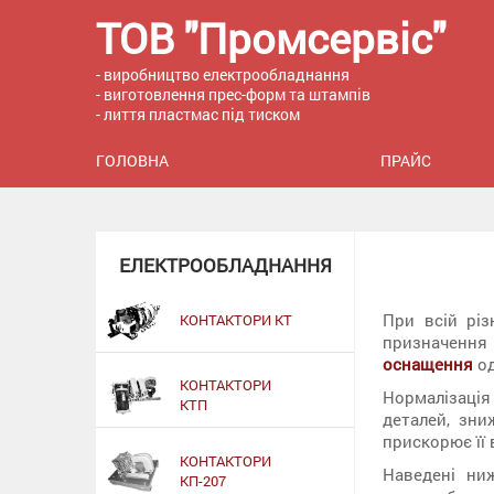
ТОВ "Промсервіс"
- виробництво електрообладнання
- виготовлення прес-форм та штампів
- лиття пластмас під тиском
ГОЛОВНА
ПРАЙС
ЕЛЕКТРООБЛАДНАННЯ
При всій різ
КОНТАКТОРИ КТ
призначення
оснащення
од
КОНТАКТОРИ
Нормалізаці
КТП
деталей, зни
прискорює її
КОНТАКТОРИ
Наведені ни
КП-207