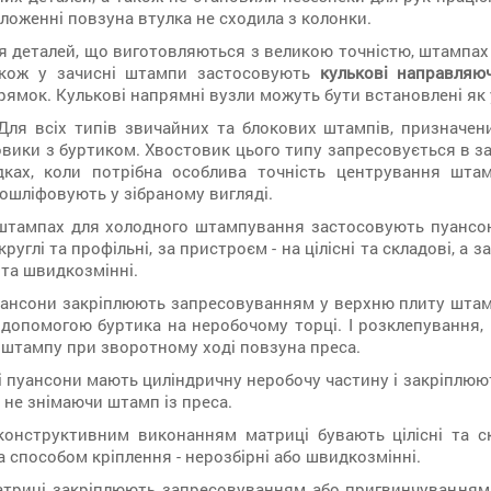
ложенні повзуна втулка не сходила з колонки.
я деталей, що виготовляються з великою точністю, штампах 
також у зачисні штампи застосовують
кулькові направляюч
ямок. Кулькові напрямні вузли можуть бути встановлені як у 
 Для всіх типів звичайних та блокових штампів, призначен
вики з буртиком. Хвостовик цього типу запресовується в за
дках, коли потрібна особлива точність центрування штам
ошліфовують у зібраному вигляді.
 штампах для холодного штампування застосовують пуансо
круглі та профільні, за пристроєм - на цілісні та складові, а 
 та швидкозмінні.
уансони закріплюють запресовуванням у верхню плиту шта
 допомогою буртика на неробочому торці. І розклепування, 
і штампу при зворотному ході повзуна преса.
 пуансони мають циліндричну неробочу частину і закріплюют
 не знімаючи штамп із преса.
конструктивним виконанням матриці бувають цілісні та ск
за способом кріплення - нерозбірні або швидкозмінні.
атриці закріплюють запресовуванням або пригвинчуванням