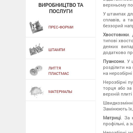
ВИРОБНИЦТВО ТА
верхньому по
ПОСЛУГИ
У штампах дл
сплавів, а 
беззорий напр
ПРЕС-ФОРМИ
Хвостовики
.
типові хвосто
деяких випа
ШТАМПИ
додатково пр
Пуансони
. У
розділити на 
ЛИТТЯ
на нерозбірні
ПЛАСТМАС
Нерозбірні п
торця або за
МАТЕРИАЛЫ
верхній плит
Швидкозмінні
Замінюють їх,
Матриці
. За 
профільні, а 
Нерозбірні м