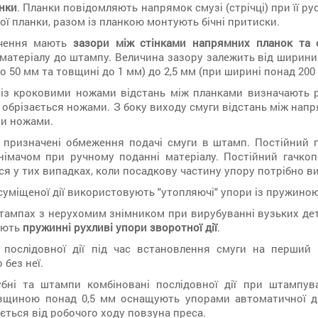
нки
. Планки повідомляють напрямок смузі (стрічці) при її р
ї планки, разом із планкою монтують бічні притиски.
ачення мають
зазори між стінками напрямних планок та 
матеріалу до штампу. Величина зазору залежить від ширини с
о 50 мм та товщині до 1 мм) до 2,5 мм (при ширині понад 200
 із кроковими ножами відстань між планками визначають 
о обрізається ножами. З боку виходу смуги відстань між на
и ножами.
и призначені обмеження подачі смуги в штамп. Постійний 
імачом при ручному поданні матеріалу. Постійний гачкоп
я у тих випадках, коли посадкову частину упору потрібно ви
суміщеної дії використовують "утопляючі" упори із пружино
тампах з нерухомим знімником при вирубуванні вузьких дет
ують
пружинні рухливі упори зворотної дії
.
послідовної дії під час встановлення смуги на перший 
без неї.
ні та штампи комбіновані послідовної дії при штампува
овщиною понад 0,5 мм оснащують упорами автоматичної ді
ється від робочого ходу повзуна преса.