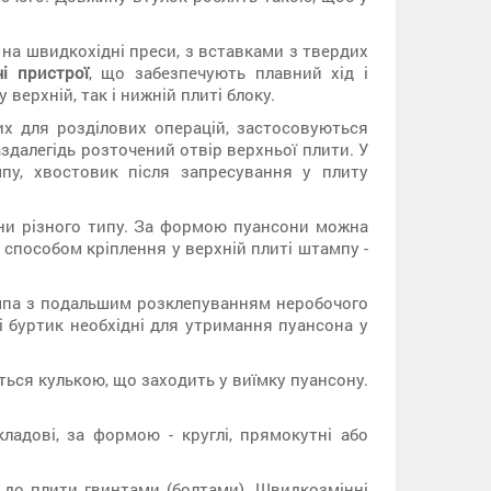
на швидкохідні преси, з вставками з твердих
і пристрої
, що забезпечують плавний хід і
верхній, так і нижній плиті блоку.
их для розділових операцій, застосовуються
здалегідь розточений отвір верхньої плити. У
пу, хвостовик після запресування у плиту
ни різного типу. За формою пуансони можна
за способом кріплення у верхній плиті штампу -
мпа з подальшим розклепуванням неробочого
і буртик необхідні для утримання пуансона у
ься кулькою, що заходить у виїмку пуансону.
ладові, за формою - круглі, прямокутні або
 до плити гвинтами (болтами). Швидкозмінні