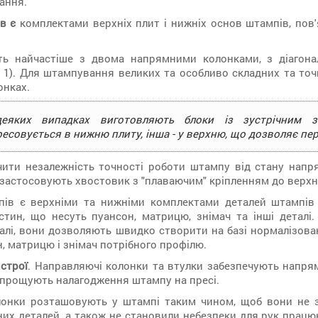
ання.
в є
комплектами верхніх плит і нижніх основ штампів, по
ть найчастіше з двома напрямними колонками, з діагон
. 1). Для штампування великих та особливо складних та то
онках.
еяких випадках виготовляють блоки із зустрічним з
ресовується в нижню плиту, інша - у верхню, що дозволяє пе
ити незалежність точності роботи штампу від стану напр
застосовують хвостовик з "плаваючим" кріпленням до верхн
ів є верхніми та нижніми комплектами деталей штампів 
стин, що несуть пуансон, матрицю, знімач та інші деталі.
алі, вони дозволяють швидко створити на базі нормалізова
, матрицю і знімач потрібного профілю.
строї
. Направляючі колонки та втулки забезпечують напр
 спрощують налагодження штампу на пресі.
лонки розташовують у штампі таким чином, щоб вони не з
их деталей, а також не становили небезпеки для рук працю