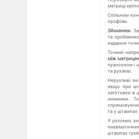
матриці кріп
Спільним кон
профілю.
Зйомники
. З
та пробивних
надання точн
Точний напря
між матрице
пуансоном і 
та рухливі.
Нерухливі зн
якщо при шт
заготовки в 
знімники. Т
спрямовуючих
та у штампах
У рухомих зн
пневматични
штампах суміщ