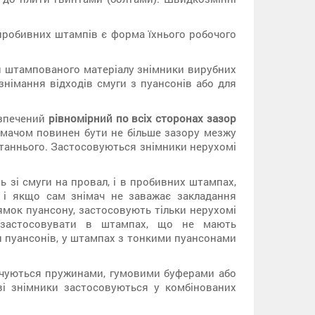
пробивних штампів є форма їхнього робочого
ни штампованого матеріалу знімники вирубних
німання відходів смуги з пуансонів або для
езпечений
рівномірний по всіх сторонах зазор
імачом повинен бути не більше зазору мезжу
станнього. Застосовуються знімники нерухомі
зі смуги на провал, і в пробивних штампах,
 і якщо сам знімач не заважає закладання
ямок пуансону, застосовують тільки нерухомі
 застосовувати в штампах, що не мають
 пуансонів, у штампах з тонкими пуансонами
печуються пружинами, гумовими буферами або
і знімники застосовуються у комбінованих