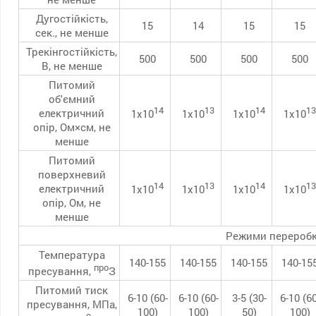
Дугостійкість,
15
14
15
15
сек., не менше
Трекінгостійкість,
500
500
500
500
В, не менше
Питомий
об'ємний
14
13
14
13
електричний
1х10
1х10
1х10
1х10
опір, Ом×см, не
менше
Питомий
поверхневий
14
13
14
13
електричний
1х10
1х10
1х10
1х10
опір, Ом, не
менше
Режими перероб
Температура
140-155
140-155
140-155
140-15
про
пресування,
З
Питомий тиск
6-10 (60-
6-10 (60-
3-5 (30-
6-10 (60
пресування, МПа,
100)
100)
50)
100)