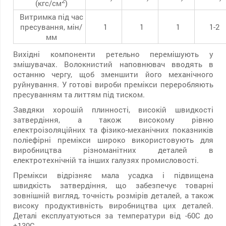
2
(кгс/см
)
Витримка під час
пресування, мін/
1
1
1
1-2
мм
Вихідні компоненти ретельно перемішують у
змішувачах. Волокнистий наповнювач вводять в
останню чергу, щоб зменшити його механічного
руйнування. У готові вироби премікси переробляють
пресуванням та литтям під тиском.
Завдяки хорошій плинності, високій швидкості
затвердіння, а також високому рівню
електроізоляційних та фізико-механічних показників
поліефірні премікси широко використовують для
виробництва різноманітних деталей в
електротехнічній та інших галузях промисловості.
Премікси відрізняє мала усадка і підвищена
швидкість затвердіння, що забезпечує товарні
зовнішній вигляд, точність розмірів деталей, а також
високу продуктивність виробництва цих деталей.
Деталі експлуатуються за температури від -60С до
+130С.