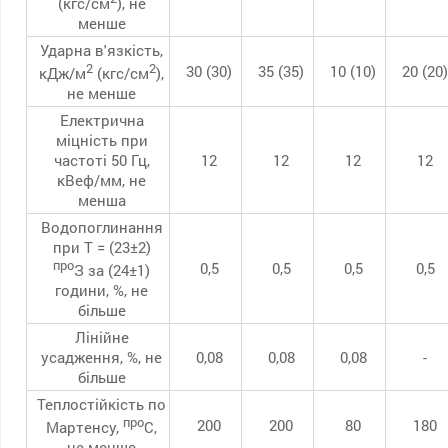
(кгс/см
), не
менше
Ударна в'язкість,
2
2
30 (30)
35 (35)
10 (10)
20 (20)
кДж/м
(кгс/см
),
не менше
Електрична
міцність при
частоті 50 Гц,
12
12
12
12
кВеф/мм, не
менша
Водопоглинання
при Т = (23±2)
про
0,5
0,5
0,5
0,5
З за (24±1)
години, %, не
більше
Лінійне
усадження, %, не
0,08
0,08
0,08
-
більше
Теплостійкість по
про
200
200
80
180
Мартенсу,
С,
не менше