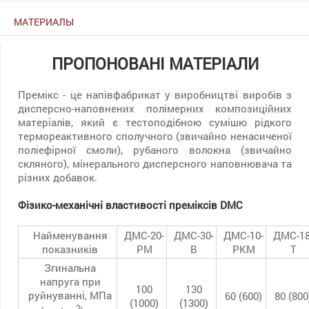
МАТЕРИАЛЫ
ПРОПОНОВАНІ МАТЕРІАЛИ
Премікс - це напівфабрикат у виробництві виробів з
дисперсно-наповнених полімерних композиційних
матеріалів, який є тестоподібною сумішю рідкого
термореактивного сполучного (звичайно ненасиченої
поліефірної смоли), рубаного волокна (звичайно
скляного), мінерального дисперсного наповнювача та
різних добавок.
Фізико-механічні властивості преміксів DMC
Найменування
ДМС-20-
ДМС-30-
ДМС-10-
ДМС-18
показників
РМ
B
PKM
T
Згинальна
напруга при
100
130
руйнуванні, МПа
60 (600)
80 (800
(1000)
(1300)
2