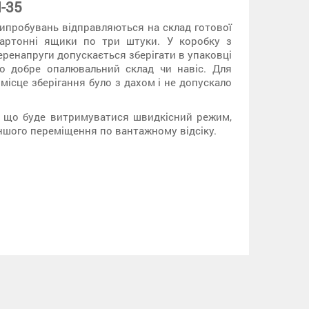
-35
ипробувань відправляються на склад готової
картонні ящики по три штуки. У коробку з
еренапруги допускається зберігати в упаковці
бо добре опалювальний склад чи навіс. Для
ісце зберігання було з дахом і не допускало
, що буде витримуватися швидкісний режим,
еншого переміщення по вантажному відсіку.