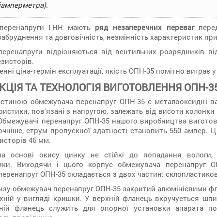
іамперметра).
 перенапруги ГНН мають
ряд незаперечних переваг
перед
 забруднення та довговічність, незмінність характеристик пр
перенапруги відрізняються від вентильних розрядників ві
езисторів.
енні ціна-термін експлуатації, якість ОПН-35 помітно виграє 
КЦІЯ ТА ТЕХНОЛОГІЯ ВИГОТОВЛЕННЯ ОПН-3
стиною обмежувача перенапруг ОПН-35 є металооксидні ва
ристики, пов'язані з напругою, залежать від висоти колонки 
 Обмежувачі перенапруг ОПН-35 нашого виробництва виготов
чніше, струм пропускної здатності становить 550 ампер. Ц
исторів 46 мм.
а основі окису цинку не стійкі до попадання вологи, 
ики. Виходячи і цього корпус обмежувача перенапруг О
еренапруг ОПН-35 складається з двох частин: склопластикової
изу обмежувач перенапруг ОПН-35 закритий алюмінієвими фл
рхній у вигляді кришки. У верхній фланець вкручується шп
ній фланець служить для опорної установки апарата по