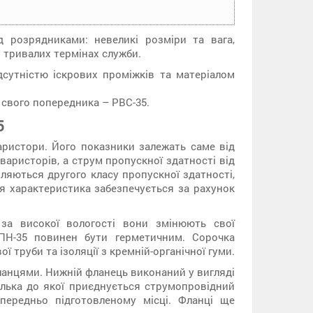
 розрядниками: невеликі розміри та вага,
и тривалих термінах служби.
дсутністю іскрових проміжків та матеріалом
у свого попередника – РВС-35.
5
ристори. Його показники залежать саме від
варисторів, а струм пропускної здатності від
ляються другого класу пропускної здатності,
я характеристика забезпечується за рахунок
за високої вологості вони змінюють свої
ПН-35 повинен бути герметичним. Сорочка
 труби та ізоляції з кремній-органічної гуми.
анцями. Нижній фланець виконаний у вигляді
илька до якої приєднується струмопровідний
передньо підготовленому місці. Фланці ще