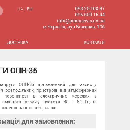
098-20-100-87
UA |
RU
095-600-16-44
info@promservis.cn.ua
м.Чернігів, вул.Боженка, 106
ДОСТАВКА
КОНТАКТИ
И ОПН-35
напруги ОПН-35 призначений для захисту
ня розподільних пристроїв від атмосферних
х перенапруг в електричних мережах з
 змінного струму частоти 48 - 62 Гц із
компенсованою нейтраллю.
рмація для замовлення: