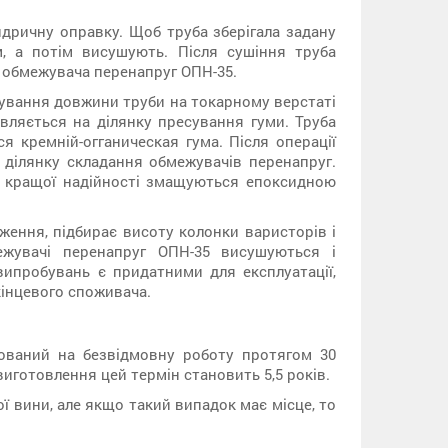
дричну оправку. Щоб труба зберігала задану
, а потім висушують. Після сушіння труба
я обмежувача перенапруг ОПН-35.
ування довжини труби на токарному верстаті
авляється на ділянку пресування гуми. Труба
 кремній-огганическая гума. Після операції
 ділянку складання обмежувачів перенапруг.
я кращої надійності змащуються епоксидною
ення, підбирає висоту колонки варисторів і
ежувачі перенапруг ОПН-35 висушуються і
ипробувань є придатними для експлуатації,
кінцевого споживача.
ований на безвідмовну роботу протягом 30
 виготовлення цей термін становить 5,5 років.
ї вини, але якщо такий випадок має місце, то