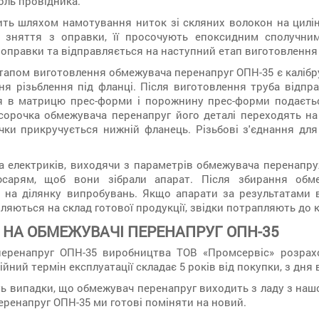
оль провідника.
ить шляхом намотування ниток зі скляних волокон на цилін
 зняття з оправки, її просочують епоксидним сполучним
 оправки та відправляється на наступний етап виготовленн
тапом виготовлення обмежувача перенапруг ОПН-35 є калібр
ня різьблення під фланці. Після виготовлення труба відпр
я в матрицю прес-форми і порожнину прес-форми подається
сорочка обмежувача перенапруг його деталі переходять на
чки прикручується нижній фланець. Різьбові з'єднання дл
 електриків, виходячи з параметрів обмежувача перенапруж
юсарям, щоб вони зібрали апарат. Після збирання обм
 на ділянку випробувань. Якщо апарати за результатами в
ляються на склад готової продукції, звідки потрапляють до 
Я НА ОБМЕЖУВАЧІ ПЕРЕНАПРУГ ОПН-35
еренапруг ОПН-35 виробництва ТОВ «Промсервіс» розрах
тійний термін експлуатації складає 5 років від покупки, з дня
ь випадки, що обмежувач перенапруг виходить з ладу з нашо
ренапруг ОПН-35 ми готові поміняти на новий.