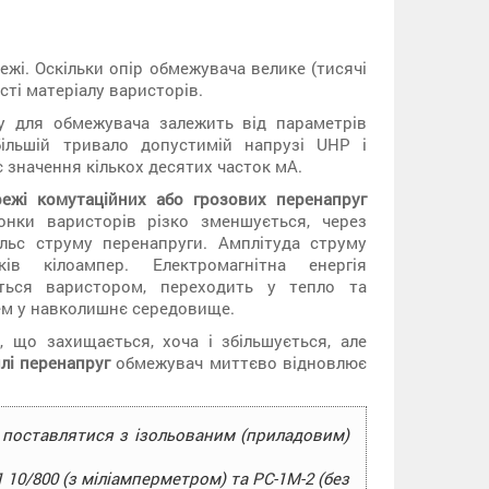
жі. Оскільки опір обмежувача велике (тисячі
ті матеріалу варисторів.
у для обмежувача залежить від параметрів
ільшій тривало допустимій напрузі UНР і
є значення кількох десятих часток мА.
ежі комутаційних або грозових перенапруг
онки варисторів різко зменшується, через
ульс струму перенапруги. Амплітуда струму
ів кілоампер. Електромагнітна енергія
ється варистором, переходить у тепло та
м у навколишнє середовище.
, що захищається, хоча і збільшується, але
лі перенапруг
обмежувач миттєво відновлює
поставлятися з ізольованим (приладовим)
10/800 (з міліамперметром) та РС-1М-2 (без