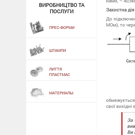
нами, – 40,5кВ
ВИРОБНИЦТВО ТА
Захистна ді
ПОСЛУГИ
До підключен
МОм), то чер
ПРЕС-ФОРМИ
ШТАМПИ
ЛИТТЯ
ПЛАСТМАС
МАТЕРИАЛЫ
обмежується
свої вихідні
За
вив
Ви 