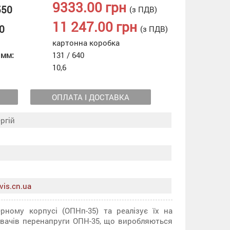
9333.00 грн
550
(з ПДВ)
11 247.00 грн
0
(з ПДВ)
картонна коробка
 мм:
131 / 640
10,6
ОПЛАТА І ДОСТАВКА
ргій
vis.cn.ua
ному корпусі (ОПНп-35) та реалізує їх на
увачів перенапруги ОПН-35, що виробляються