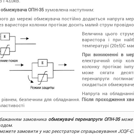
 і 43,0кВ.
я обмежувача ОПН-35
зумовлена наступним:
ого до мережі обмежувача постійно додається напруга мере
ез варистори колонки протікає досить малий струм провіднос
Величина цього струм
варистора і при найб
температурі (20±5)С ма
При виникненні в мер
електричний опір кол
колонку протікає імп
може сягати десятк
перенапруги поглина
скидається обмежуваче
Напруга на обладнанні
 рівнем, безпечним для обладнання.
Після проходження хви
 властивості
 бажанням замовника
обмежувачі перенапруги ОПН-35
може 
одом.
можете замовити у нас реєстратори спрацьовування JCQF-C1 