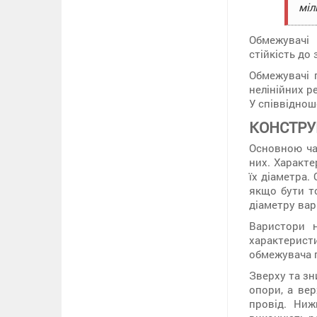
міл
Обмежувачі
стійкість до
Обмежувачі 
нелінійних р
У співвіднош
КОНСТРУ
Основною ча
них. Характе
їх діаметра.
якщо бути то
діаметру вар
Варистори н
характерист
обмежувача п
Зверху та зн
опори, а ве
провід. Ниж