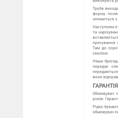
виконують р
Труба виход
форму після
знімається з
Наступним е
та нарізуван
вставляєтьс
пресування 
Там до соро
смолою.
Наша бригада
передає сл
передаються
вони відправ
ГАРАНТІ
Обмежувач п
років. Гаран
Рідко бувают
обмежувач пе