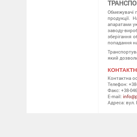
ТРАНСПО
Обмежувачі п
продукції. 
апаратами ук
заводу-виро
зберігання о
попадання на
Транспортув
який дозволи
КОНТАКТН
Контактна ос
Телефон: +38-
Факс: +38-046
E-mail:
info@p
Адреса: вул. 