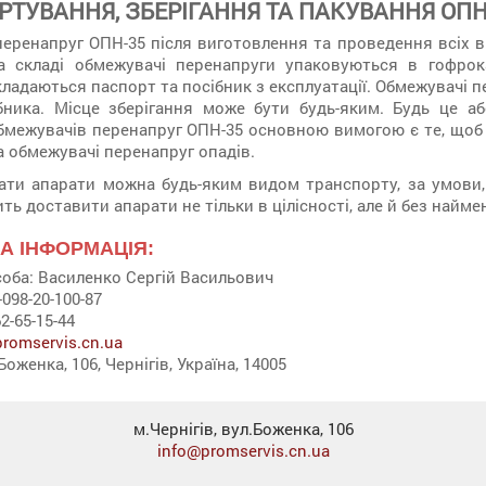
РТУВАННЯ, ЗБЕРІГАННЯ ТА ПАКУВАННЯ ОПН
еренапруг ОПН-35 після виготовлення та проведення всіх в
На складі обмежувачі перенапруги упаковуються в гофро
ладаються паспорт та посібник з експлуатації. Обмежувачі п
бника. Місце зберігання може бути будь-яким. Будь це а
бмежувачів перенапруг ОПН-35 основною вимогою є те, щоб м
 обмежувачі перенапруг опадів.
ати апарати можна будь-яким видом транспорту, за умови
ть доставити апарати не тільки в цілісності, але й без найм
А ІНФОРМАЦІЯ:
оба: Василенко Сергій Васильович
098-20-100-87
2-65-15-44
romservis.cn.ua
Боженка, 106, Чернігів, Україна, 14005
м.Чернігів, вул.Боженка, 106
info@promservis.cn.ua