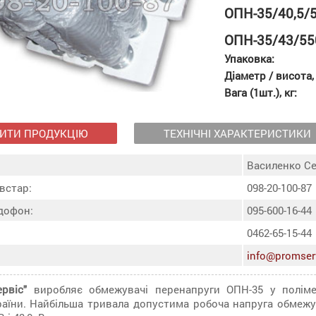
ОПН-35/40,5/
ОПН-35/43/55
Упаковка:
Діаметр / висота,
Вага (1шт.), кг:
ИТИ ПРОДУКЦІЮ
ТЕХНІЧНІ ХАРАКТЕРИСТИКИ
Василенко Се
встар:
098-20-100-87
дофон:
095-600-16-44
0462-65-15-44
info@promser
рвіс"
виробляє обмежувачі перенапруги ОПН-35 у полімер
країни. Найбільша тривала допустима робоча напруга обмеж