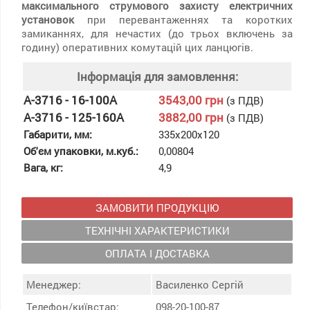
максимального струмового захисту електричних
установок
при перевантаженнях та коротких
замиканнях, для нечастих (до трьох включень за
годину) оперативних комутацій цих ланцюгів.
Інформація для замовлення:
А-3716 - 16-100А
3543,00 грн
(з ПДВ)
А-3716 - 125-160А
3882,00 грн
(з ПДВ)
Габарити, мм:
335х200х120
Об'єм упаковки, м.куб.:
0,00804
Вага, кг:
4,9
ЗАМОВИТИ ПРОДУКЦІЮ
ТЕХНІЧНІ ХАРАКТЕРИСТИКИ
ОПЛАТА І ДОСТАВКА
Менеджер:
Василенко Сергій
Телефон/київстар:
098-20-100-87