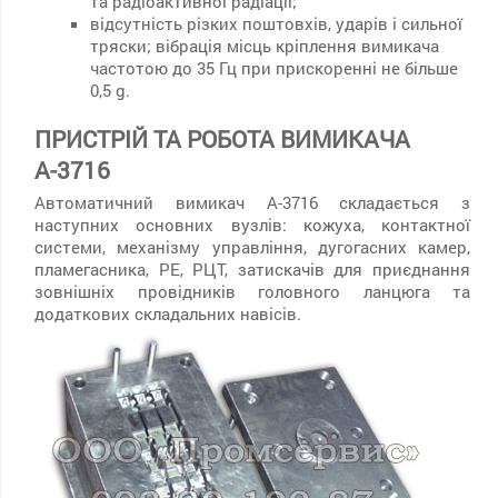
та радіоактивної радіації;
відсутність різких поштовхів, ударів і сильної
тряски; вібрація місць кріплення вимикача
частотою до 35 Гц при прискоренні не більше
0,5 g.
ПРИСТРІЙ ТА РОБОТА ВИМИКАЧА
А-3716
Автоматичний вимикач А-3716 складається з
наступних основних вузлів: кожуха, контактної
системи, механізму управління, дугогасних камер,
пламегасника, РЕ, РЦТ, затискачів для приєднання
зовнішніх провідників головного ланцюга та
додаткових складальних навісів.