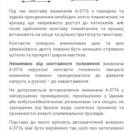
Під час монтажу вимикачів А-3716 з переднім та
заднім приєднанням необхідно зняти пламегасник та
кришку, що закривають доступ до затискачів, але
після здійснення монтажу пламегасник та кришку
встановити на місце та щільно притягнути гвинтами.
Контактні поверхні алюмінієвих шин та жил
алюмінієвого дроту повинні бути зачищені сталевою
щіткою та прокриті шаром мастила.
Незалежно від монтажного положення
вимикача
А-3716 нерухомі контакти головного ланцюга
вимикача повинні приєднуватися до джерела
напруги, а рухомі – до навантаження.
Не допускається встановлення вимикача А-3716 у
запорошених приміщеннях, приміщеннях з їдкими
або вибухонебезпечними речовинами та в місцях, не
захищених від бризок води, сонячних променів та
променистої енергії опалювальних приладів.
Підстава до якого кріплять автоматичний вимикач
А-3716, має бути вирівняно так, щоб при затягуванні