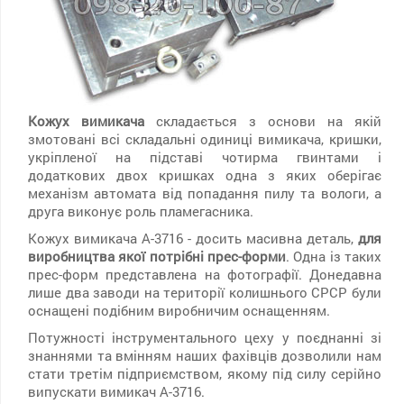
Кожух вимикача
складається з основи на якій
змотовані всі складальні одиниці вимикача, кришки,
укріпленої на підставі чотирма гвинтами і
додаткових двох кришках одна з яких оберігає
механізм автомата від попадання пилу та вологи, а
друга виконує роль пламегасника.
Кожух вимикача А-3716 - досить масивна деталь,
для
виробництва якої потрібні прес-форми
. Одна із таких
прес-форм представлена ​​на фотографії. Донедавна
лише два заводи на території колишнього СРСР були
оснащені подібним виробничим оснащенням.
Потужності інструментального цеху у поєднанні зі
знаннями та вмінням наших фахівців дозволили нам
стати третім підприємством, якому під силу серійно
випускати вимикач А-3716.