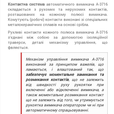
Контактна система
автоматичного вимикача А-3716
складається з рухомих та нерухомих контактів,
розташованих на кожному полюсі вимикача.
Комутують (робочі) контакти виконані зі спеціальних
металокерамічних сплавів на основі срібла.
Рухливі контакти кожного полюса вимикача А-3716
з'єднані між собою за допомогою ізоляційної
траверси, деталі механізму управління, що
фвляється.
Механізм управління вимикача А-3716
виконаний за принципом важелів, що
ламаються, і влаштований так, що
забезпечує моментальне замикання та
розмикання контактів
, що не залежить
від швидкості руху рукоятки при
включенні або відключенні вимикача, а
також моментальне розмикання контакт
що не залежить від того, чи утримується
рукоятка вимикача оператором чи ні при
авторматичному спрацьовуванні.