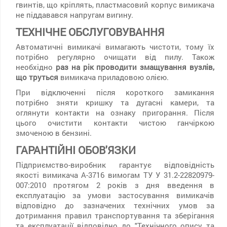
гвинтів, що кріплять, пластмасовий корпус вимикача
не піддавався напругам вигину.
ТЕХНІЧНЕ ОБСЛУГОВУВАННЯ
Автоматичні вимикачі вимагають чистоти, тому їх
потрібно регулярно очищати від пилу. Також
необхідно
раз на рік проводити змащування вузлів,
що труться
вимикача приладовою олією.
При відключенні після короткого замикання
потрібно зняти кришку та дугасні камери, та
оглянути контакти на ознаку пригорання. Після
цього очистити контакти чистою ганчіркою
змоченою в бензині.
ГАРАНТІЙНІ ОБОВ'ЯЗКИ
Підприємство-виробник гарантує відповідність
якості вимикача А-3716 вимогам ТУ У 31.2-22820979-
007:2010 протягом 2 років з дня введення в
експлуатацію за умови застосування вимикачів
відповідно до зазначених технічних умов за
дотримання правил транспортування та зберігання
та експлуатації відповідно до "Технічного опису та