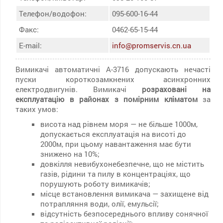
Телефон/водофон:
095-600-16-44
Факс:
0462-65-15-44
E-mail:
info@promservis.cn.ua
Вимикачі автоматичні А-3716 допускають нечасті
пуски короткозамкнених асинхронних
електродвигунів. Вимикачі
розраховані на
експлуатацію в районах з помірним кліматом
за
таких умов:
висота над рівнем моря — не більше 1000м,
допускається експлуатація на висоті до
2000м, при цьому навантаження має бути
знижено на 10%;
довкілля невибухонебезпечне, що не містить
газів, рідини та пилу в концентраціях, що
порушують роботу вимикачів;
місце встановлення вимикача — захищене від
потрапляння води, олії, емульсії;
відсутність безпосереднього впливу сонячної