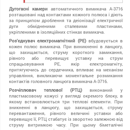
Дугогасні камери
автоматичного вимикача А-3716
розташовані над контактами кожного полюса і діють
за принципом дроблення та деіонізації електричної
дуги обмідненими сталевими пластинами,
укріпленими в ізоляційних стінках вимикача.
Роз'єднувач електромагнітний (РЕ)
вбудовується в
кожен полюс вимикача. При виникненні в ланцюгу,
що захищається, струму короткого замикання,
рівного або перевищує уставку на струм
спрацьовування РЕ, якір електромагніту,
притягуючись до сердечника, впливає на механізм
управління, викликаючи моментальне розмикання
контактів головного ланцюга вимикача А-3716.
Розчіплювач теплової (РТЦ)
виконаний у
пластмасовому кожусі у вигляді окремого блоку, в
якому встановлюється три теплові елементи. При
зникненні в ланцюгу, що захищається, струму
перевантаження, рівного величині уставки або
перевищує її, РТЦ стабатує із зворотно залежною від
струму витримкою часу. При цьому біметалічні