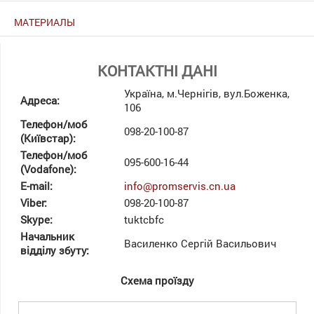
МАТЕРИАЛЫ
КОНТАКТНІ ДАНІ
Україна, м.Чернігів, вул.Боженка,
Адреса:
106
Телефон/моб
098-20-100-87
(Київстар):
Телефон/моб
095-600-16-44
(Vodafone):
E-mail:
info@promservis.cn.ua
Viber:
098-20-100-87
Skype:
tuktcbfc
Начальник
Василенко Сергій Васильович
відділу збуту:
Схема проїзду