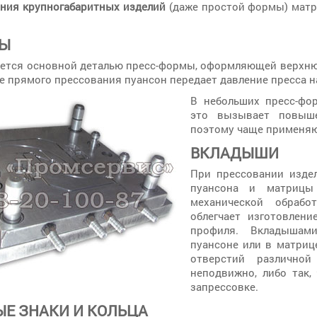
ния крупногабаритных изделий
(даже простой формы) матр
НЫ
ется основной деталью пресс-формы, оформляющей верхню
е прямого прессования пуансон передает давление пресса н
В небольших пресс-фо
это вызывает повыше
поэтому чаще применяю
ВКЛАДЫШИ
При прессовании изде
пуансона и матрицы
механической обраб
облегчает изготовлен
профиля. Вкладышам
пуансоне или в матриц
отверстий различно
неподвижно, либо так
запрессовке.
ЫЕ ЗНАКИ И КОЛЬЦА