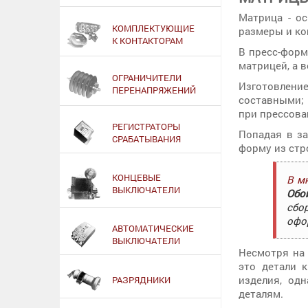
Матрица - о
КОМПЛЕКТУЮЩИЕ
размеры и ко
К КОНТАКТОРАМ
В пресс-форм
матрицей, а 
ОГРАНИЧИТЕЛИ
Изготовлени
ПЕРЕНАПРЯЖЕНИЙ
составными;
при прессова
РЕГИСТРАТОРЫ
Попадая в з
СРАБАТЫВАНИЯ
форму из стр
КОНЦЕВЫЕ
В м
ВЫКЛЮЧАТЕЛИ
Обо
сбо
офо
АВТОМАТИЧЕСКИЕ
ВЫКЛЮЧАТЕЛИ
Несмотря на 
это детали 
изделия, од
РАЗРЯДНИКИ
деталям.