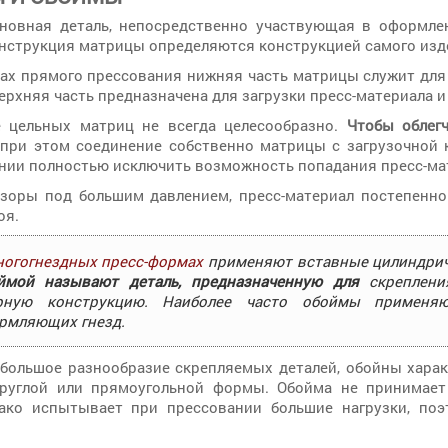
сновная деталь, непосредственно участвующая в оформле
нструкция матрицы определяются конструкцией самого изд
ах прямого прессования нижняя часть матрицы служит для
верхняя часть предназначена для загрузки пресс-материала и
е цельных матриц не всегда целесообразно.
Чтобы облег
 при этом соединение собственно матрицы с загрузочной 
нии полностью исключить возможность попадания пресс-мат
азоры под большим давлением, пресс-материал постепенно
оя.
ногогнездных пресс-формах
применяют вставные цилиндриче
ймой называют деталь, предназначенную для
скреплени
рную конструкцию. Наиболее часто обоймы применя
рмляющих гнезд.
большое разнообразие скрепляемых деталей, обойны хара
круглой или прямоугольной формы. Обойма не принимает
нако испытывает при прессовании большие нагрузки, по