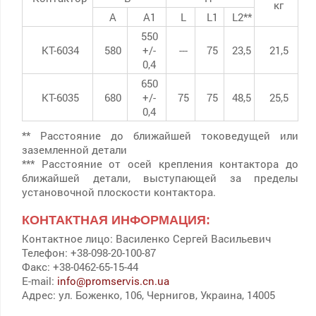
кг
А
А1
L
L1
L2**
550
КТ-6034
580
+/-
---
75
23,5
21,5
0,4
650
КТ-6035
680
+/-
75
75
48,5
25,5
0,4
** Расстояние до ближайшей токоведущей или
заземленной детали
*** Расстояние от осей крепления контактора до
ближайшей детали, выступающей за пределы
установочной плоскости контактора.
КОНТАКТНАЯ ИНФОРМАЦИЯ:
Контактное лицо: Василенко Сергей Васильевич
Телефон: +38-098-20-100-87
Факс: +38-0462-65-15-44
E-mail:
info@promservis.cn.ua
Адрес: ул. Боженко, 106, Чернигов, Украина, 14005