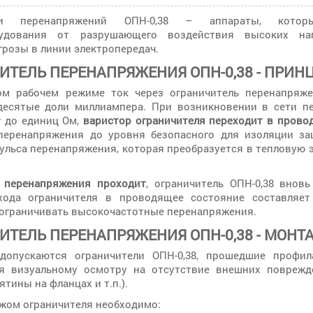
ели перенапряжений ОПН-0,38 – аппараты, кото
рудования от разрушающего воздействия высоких н
грозы в линии электропередач.
ИТЕЛЬ ПЕРЕНАПРЯЖЕНИЯ ОПН-0,38 - ПРИН
м рабочем режиме ток через ограничитель перенапряже
десятые доли миллиампера. При возникновении в сети п
т до единиц Ом,
варистор ограничителя переходит в прово
перенапряжения до уровня безопасного для изоляции за
ульса перенапряжения, которая преобразуется в тепловую 
 перенапряжения проходит
, ограничитель ОПН-0,38 внов
хода ограничителя в проводящее состояние составляет
ограничивать высокочастотные перенапряжения.
ИТЕЛЬ ПЕРЕНАПРЯЖЕНИЯ ОПН-0,38 - МОНТ
опускаются ограничители ОПН-0,38, прошедшие профила
я визуальному осмотру на отсутствие внешних поврежде
тины на фланцах и т.п.).
жом ограничителя необходимо: