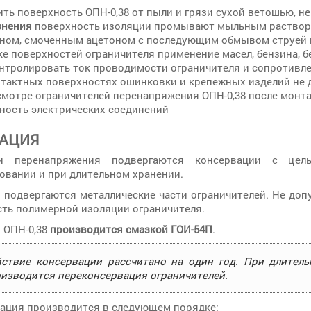
ить поверхность ОПН-0,38 от пыли и грязи сухой ветошью, н
знения
поверхность изоляции промывают мыльным растворо
ном, смоченным ацетоном с последующим обмывом струей 
ке поверхностей ограничителя применение масел, бензина, б
нтролировать ток проводимости ограничителя и сопротивл
нтактных поверхностях ошинковки и крепежных изделий не д
смотре ограничителей перенапряжения ОПН-0,38 после монт
ность электрических соединений
ВАЦИЯ
ли перенапряжения подвергаются консервации с це
овании и при длительном хранении.
 подвергаются металлические части ограничителей. Не доп
сть полимерной изоляции ограничителя.
 ОПН-0,38
производится смазкой ГОИ-54П
.
ствие консервации рассчитано на один год. При длитель
изводится переконсервация ограничителей.
ация производится в следующем порядке: