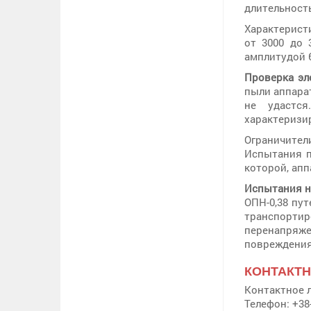
длительность
Характерист
от 3000 до 
амплитудой 6
Проверка эл
пыли аппара
не удастся
характеризи
Ограничите
Испытания п
которой, ап
Испытания н
ОПН-0,38 пу
транспорти
перенапряж
повреждения,
КОНТАКТ
Контактное 
Телефон: +38-