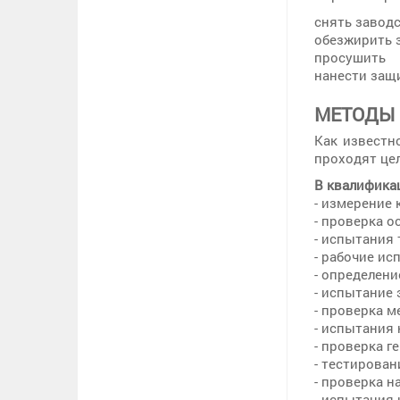
снять заводс
обезжирить 
просушить
нанести защ
МЕТОДЫ 
Как известн
проходят це
В квалифика
- измерение
- проверка 
- испытания
- рабочие ис
- определени
- испытание
- проверка 
- испытания
- проверка г
- тестирова
- проверка 
- испытания