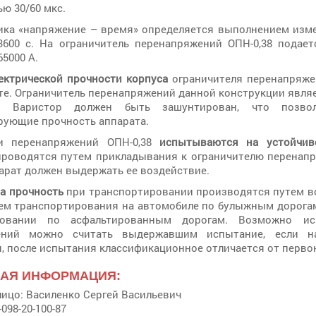
ю 30/60 мкс.
ика «напряжение – время» определяется выполнением изме
3600 с. На ограничитель перенапряжений ОПН-0,38 подае
5000 А.
ектрической прочности корпуса
ограничителя перенапряже
те. Ограничитель перенапряжений данной конструкции явля
. Варистор должен быть зашунтирован, что позво
рующие прочность аппарата.
ли перенапряжений ОПН-0,38
испытываются на устойчив
роводятся путем прикладывания к ограничителю перенапр
парат должен выдержать ее воздействие.
а прочность
при транспортировании производятся путем в
тем транспортирования на автомобиле по булыжным дорогам 
ровании по асфальтированным дорогам. Возможно ис
ений можно считать выдержавшим испытание, если н
 после испытания классификационное отличается от первона
НАЯ ИНФОРМАЦИЯ:
лицо: Василенко Сергей Васильевич
098-20-100-87