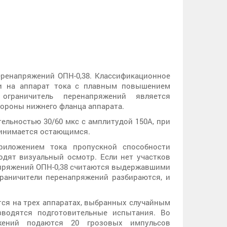
ренапряжений ОПН-0,38. Классификационное
чи на аппарат тока с плавным повышением
граничитель перенапряжений является
ороны нижнего фланца аппарата.
льностью 30/60 мкс с амплитудой 150А, при
принимается остающимся.
иложением тока пропускной способности
одят визуальный осмотр. Если нет участков
апряжений ОПН-0,38 считаются выдержавшими
граничители перенапряжений разбираются, и
ся на трех аппаратах, выбранных случайным
зводятся подготовительные испытания. Во
жений подаются 20 грозовых импульсов