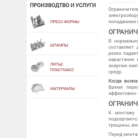
ПРОИЗВОДТВО И УСЛУГИ
Ограничит
электрообо
попаданием 
ПРЕСС-ФОРМЫ
ОГРАНИЧ
В нормально
ШТАМПЫ
составляет 
резко падае
нарастание 
ЛИТЬЕ
энергию имп
ПЛАСТМАСС
среду.
Когда волна
Время пере
МАТЕРИАЛЫ
эффективно 
ОГРАНИЧ
К монтажу д
подсергаютс
трещины, вмя
Перед монта