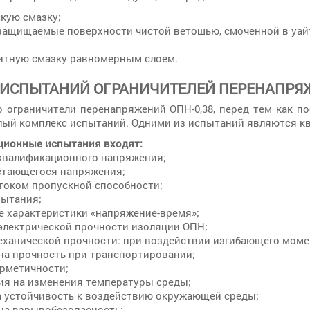
кую смазку;
защищаемые поверхности чистой ветошью, смоченной в уайт
итную смазку равномерным слоем.
ИСПЫТАНИЙ ОГРАНИЧИТЕЛЕЙ ПЕРЕНАПРЯЖ
о ограничители перенапряжений ОПН-0,38, перед тем как п
лый комплекс испытаний. Одними из испытаний являются к
ционные испытания входят:
 квалификационного напряжения;
остающегося напряжения;
 током пропускной способности;
пытания;
е характеристики «напряжение-время»;
 электрической прочности изоляции ОПН;
механической прочности: при воздействии изгибающего моме
 на прочность при транспортировании;
ерметичности;
ния на изменения температуры среды;
на устойчивость к воздействию окружающей среды;
 на взрывобезопасность;