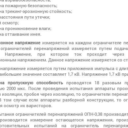
 на пожарную безопасность;
на трекинг-эрозионную стойкость;
расстояния пути утечки;
й осмотр;
на проникновение влаги;
на оттаивание инея.
ионное напряжение
измеряется на каждом ограничителе пе
 ограничителей перенапряжений измеряется путем пода
я. Напряжение, при котором ток проходит через о
ионным напряжением. Данное напряжение измеряется со ст
напряжение измеряется путем приложения импульса с длите
аибольшее значение составляет 1,7 кВ. Напряжение 1,7 кВ 
на пропускную способность
проводятся 18 разовым пр
ью 2000 мкс. После проведения испытания аппараты прох
 изоляции, пробоя через изоляцию, то ограничители перен
В том случае если аппараты разборной конструкции, то о
я осмотр их варисторов.
ытания ограничителей перенапряжений ОПН-0,38 производят
Производится измерение остающегося напряжения, прои
отовительных испытаний на ограничитель перенапря