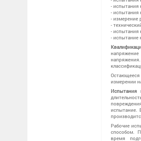
- испытания
- испытания 
- измерение 
- технически
- испытания 
- испытание 
Квалификац
напряжение
напряжени
классификац
Остающееся 
измерении н
Испытания 
длительност
повреждения
испытание. 
производитс
Рабочие исп
способом. 
время подг