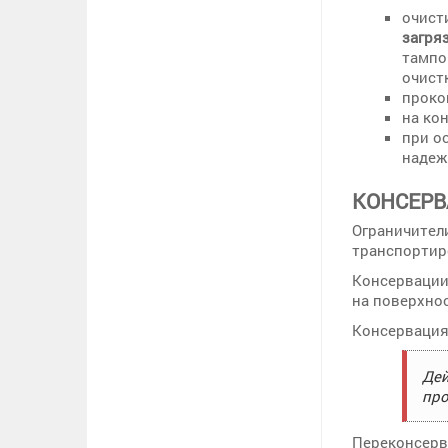
очист
загря
тампо
очист
проко
на ко
при о
надеж
КОНСЕР
Ограничите
транспортир
Консервации
на поверхно
Консервация
Дей
про
Переконсерв