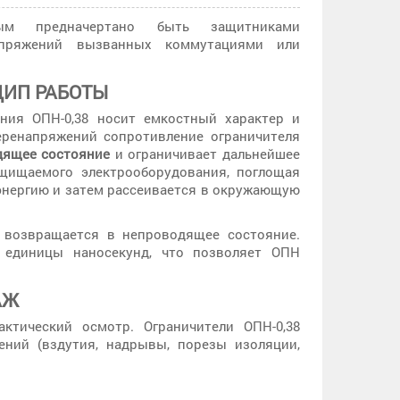
рым предначертано быть защитниками
апряжений вызванных коммутациями или
ЦИП РАБОТЫ
ния ОПН-0,38 носит емкостный характер и
еренапряжений сопротивление ограничителя
дящее состояние
и ограничивает дальнейшее
щищаемого электрооборудования, поглощая
энергию и затем рассеивается в окружающую
ь возвращается в непроводящее состояние.
 единицы наносекунд, что позволяет ОПН
АЖ
ктический осмотр. Ограничители ОПН-0,38
ний (вздутия, надрывы, порезы изоляции,